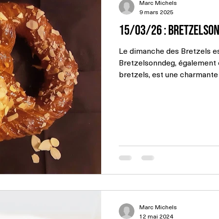
Marc Michels
9 mars 2025
15/03/26 : Bretzelso
Le dimanche des Bretzels es
Bretzelsonndeg, également 
bretzels, est une charmante
remonte au 18e siècle. Célé
de Carême, ce jour est empr
amoureux. Voici comment se 
d’Amour: Au Bretzelsonndeg
traditionnellement à leur bi
de bret
Marc Michels
12 mai 2024