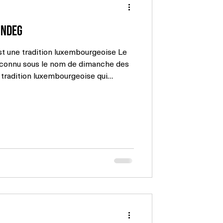
nndeg
t une tradition luxembourgeoise Le
connu sous le nom de dimanche des
 tradition luxembourgeoise qui
bré pendant le troisième dimanche
eint de douceur et de symboles
déroule cette tradition : Le Gage
, les hommes offrent
en-aimée un délice pâtissier en forme