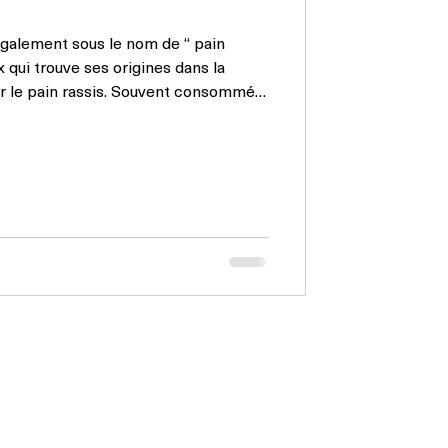
galement sous le nom de “ pain
x qui trouve ses origines dans la
er le pain rassis. Souvent consommée
réciée dans le cadre d'un petit-
atique remonte à l’Empire romain,
 le terme “pain perdu” apparaît pour
 le pain perdu était une recette anti-
tiliser le p