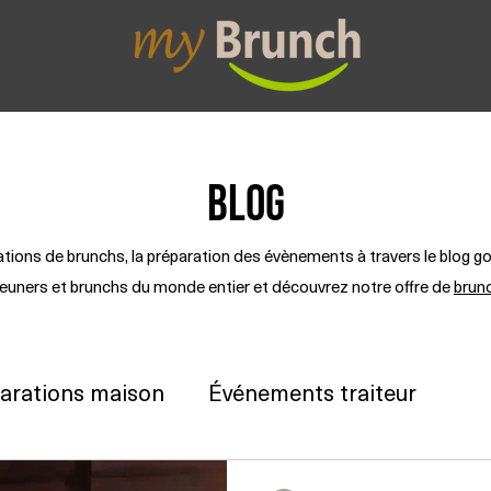
etit-déjeuner
Brunch Box
Lunch Box
Colla
BLOG
rations de brunchs, la préparation des évènements à travers le blo
éjeuners et brunchs du monde entier et découvrez notre offre de
brun
arations maison
Événements traiteur