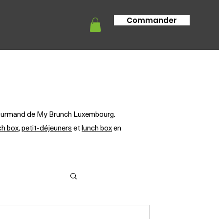
Commander
tion
Info livraison
FAQ
g gourmand de My Brunch Luxembourg.
ch box
,
petit-déjeuners
et
lunch box
en