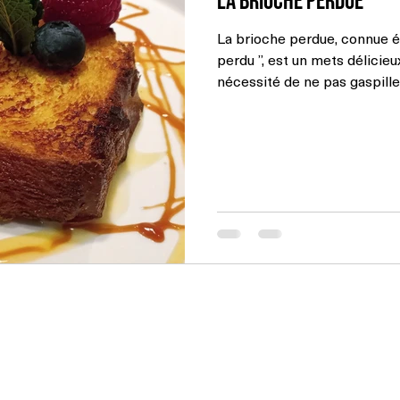
La brioche perdue
La brioche perdue, connue é
perdu ”, est un mets délicieu
nécessité de ne pas gaspill
en dessert elle est aussi app
déjeuner gourmand. Cette pr
mais c’est au 15e siècle que
la première fois. À l’époque,
gaspillage, permettant de réu