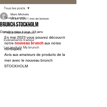
Tous les posts
Marc Michels
Tous les posts
30 avr. 2023
1 min de lecture
Brunch STOCKHOLM
Nouveautés brunch
Dernière mise à jour :
23 janv.
Préparations maison
En mai 2023 vous pouvez découvrir 
Événements traiteur
notre 
nouveau brunch 
aux notes 
Les produits My brunch
nordiques.
Avis aux amateurs de produits de la 
mer avec le nouveau brunch 
STOCKHOLM