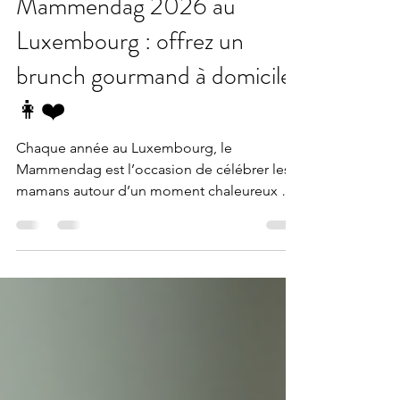
11 mai
Mammendag 2026 au
Luxembourg : offrez un
brunch gourmand à domicile
👩❤️
Chaque année au Luxembourg, le
Mammendag est l’occasion de célébrer les
mamans autour d’un moment chaleureux et
convivial. Contrairement à la France, où la
fête des mères est célébrée en mai, le
Luxembourg célèbre traditionnellement le
Mammendag le deuxième dimanche de
juin.