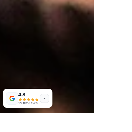
raffiné livré chez soi.
4.8
13 REVIEWS