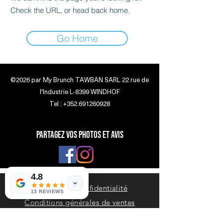
Check the URL, or head back home.
Go Home
©2026 par
My Brunch
TAWBAN SARL 22 rue de
l'Industrie L-8399 WINDHOF
Tel :
+352.691260928
Partagez vos photos et avis
4.8
Politique de confidentialité
13 REVIEWS
Conditions générales de ventes
Consulter la carte complète