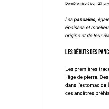
Dernière mise à jour :
23 janv
Les 
pancakes
, éga
épaisses et moelleus
origine et de leur év
Les débuts des pan
Les premières trac
l’âge de pierre. D
dans l’estomac de 
ces ancêtres préhis