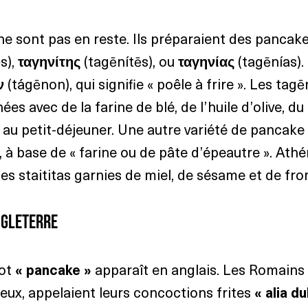
e sont pas en reste. Ils préparaient des pancak
s), 
ταγηνίτης
 (tagēnítēs), ou 
ταγηνίας
 (tagēnías)
ν
 (tágēnon), qui signifie « poêle à frire ». Les tagē
es avec de la farine de blé, de l’huile d’olive, du 
ies au petit-déjeuner. Une autre variété de pancake 
s), à base de « farine ou de pâte d’épeautre ». Ath
 staititas garnies de miel, de sésame et de fr
ngleterre
ot 
« pancake »
 apparaît en anglais. Les Romains
 eux, appelaient leurs concoctions frites 
« alia du