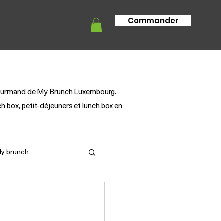
Commander
tion
Info livraison
FAQ
g gourmand de My Brunch Luxembourg.
ch box
,
petit-déjeuners
et
lunch box
en
My brunch