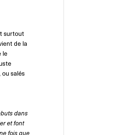
et surtout 
ient de la 
 le 
uste 
, ou salés 
ébuts dans 
r et font 
ne fois que 