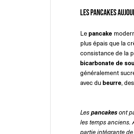
Les pancakes aujou
Le 
pancake
 modern
plus épais que la cr
consistance de la p
bicarbonate de so
généralement sucré
avec du 
beurre
, des
Les 
pancakes
 ont 
les temps anciens. A
partie intégrante de