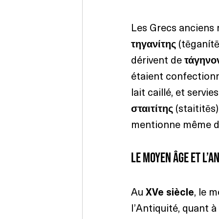
Les Grecs anciens n
τηγανίτης
 (tēganítē
dérivent de 
τάγηνο
étaient confectionné
lait caillé, et serv
σταιτίτης
 (staititē
mentionne même des
Le Moyen Âge et l’A
Au 
XVe siècle
, le m
l’Antiquité, quant à