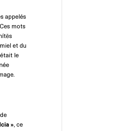
es appelés 
. Ces mots 
nítēs 
miel et du 
était le 
énée 
omage.
 de 
lcia »
, ce 