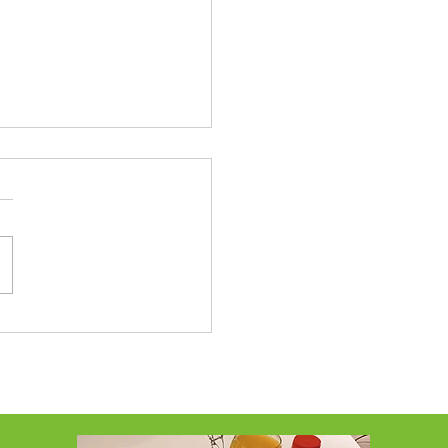
-déjeuner équilibré pour bien
 la journée