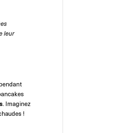
ces 
 leur 
 pendant 
pancakes 
s
. Imaginez 
chaudes !