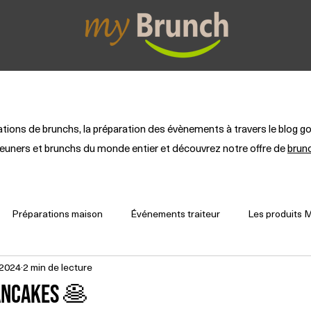
etit-déjeuner
Brunch Box
Lunch Box
Colla
rations de brunchs, la préparation des évènements à travers le blo
éjeuners et brunchs du monde entier et découvrez notre offre de
brun
Préparations maison
Événements traiteur
Les produits 
 2024
2 min de lecture
pancakes 🥞