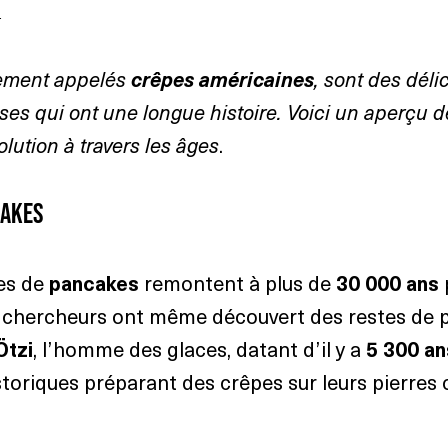
.
lement appelés 
crêpes américaines
, sont des déli
es qui ont une longue histoire. Voici un aperçu de
olution à travers les âges
.
cakes
es de 
pancakes
 remontent à plus de 
30 000 ans
es chercheurs ont même découvert des restes de 
Ötzi
, l’homme des glaces, datant d’il y a 
5 300 an
toriques préparant des crêpes sur leurs pierres 