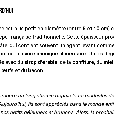
rd’hui
e est plus petit en diamètre (entre 
5 et 10 cm
) 
êpe française traditionnelle. Cette épaisseur prov
âte, qui contient souvent un agent levant comme
ude
 ou la 
levure chimique alimentaire
. On les dég
s avec du 
sirop d’érable
, de la 
confiture
, du 
miel
 
œufs
 et du 
bacon
.
parcouru un long chemin depuis leurs modestes d
ujourd’hui, ils sont appréciés dans le monde entie
 nos petits déjeuners et brunchs. Alors, la prochai