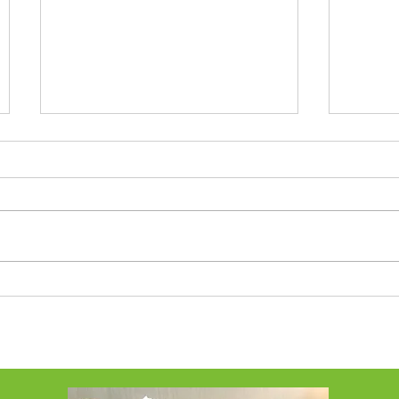
La brioche perdue
Un petit
démarrer