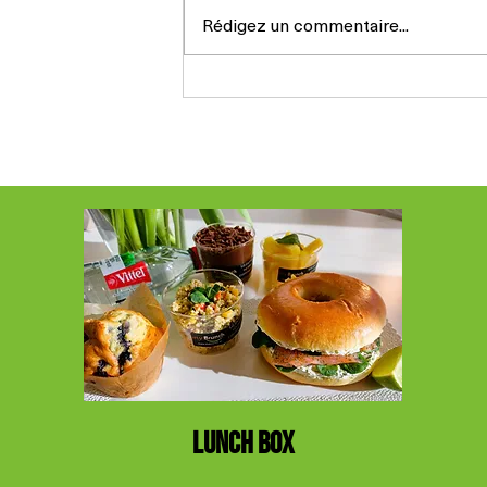
Rédigez un commentaire...
Mammendag 2026 au Luxembourg :
offrez un brunch gourmand à domicile
👩❤️
LUNCH BOX