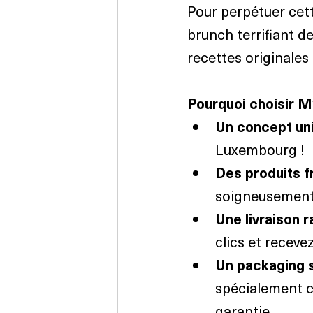
Pour perpétuer cett
brunch terrifiant d
recettes originales 
Pourquoi choisir M
Un concept uni
Luxembourg !
Des produits fr
soigneusement 
Une livraison r
clics et receve
Un packaging s
spécialement c
garantie.