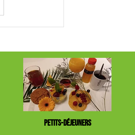
lat de Pâques 2026 : Pourquoi
plaisir est bon pour votre
t votre santé)
PETITS-DÉJEUNERS