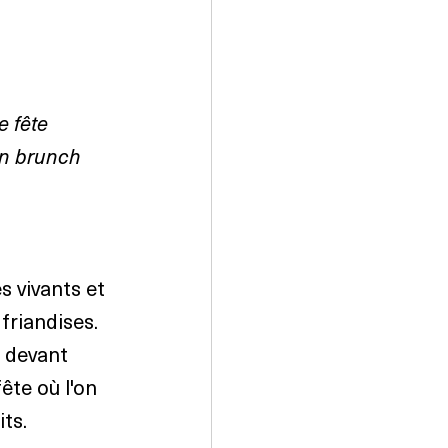
e fête 
un brunch 
s vivants et 
friandises. 
s devant 
ête où l'on 
ts.