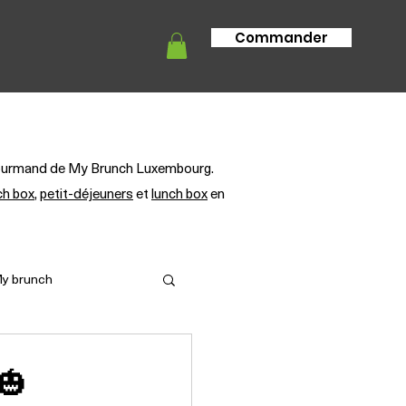
Commander
tion
Info livraison
FAQ
g gourmand de My Brunch Luxembourg.
ch box
,
petit-déjeuners
et
lunch box
en
My brunch
 🎃