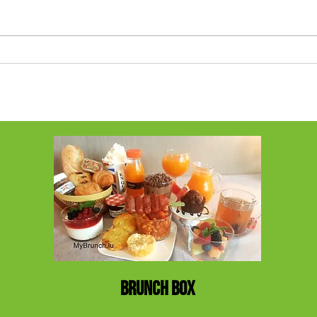
Savourez un brunch raffiné livré chez
Le Choco
soi
se faire 
moral (e
BRUNCH BOX