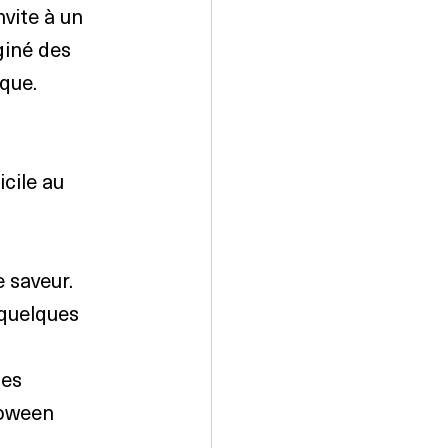
nvite à un 
giné des 
ique.
cile au 
 saveur.
quelques 
es 
loween 