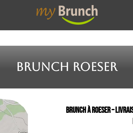
etit-déjeuner
Brunch Box
Lunch Box
Colla
Brunch Roeser
Brunch à Roeser – Livrai