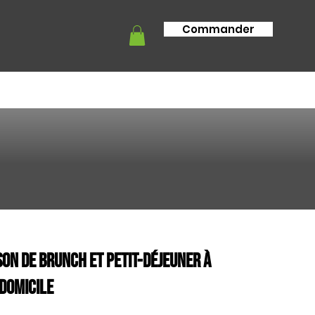
Commander
tion
Info livraison
FAQ
son de brunch et petit-déjeuner à
domicile